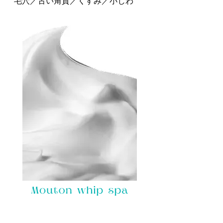
毛穴／古い角質／くすみ／小じわ