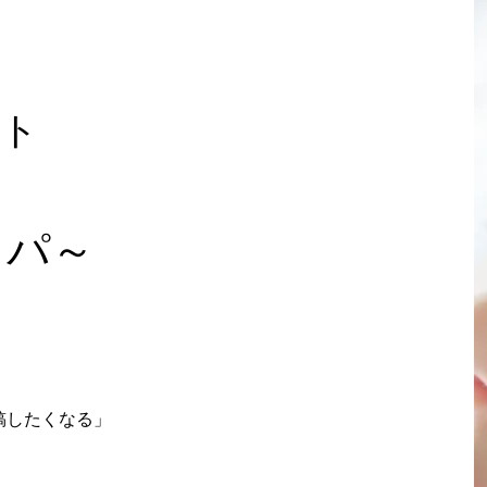
ト
スパ～
稿したくなる」