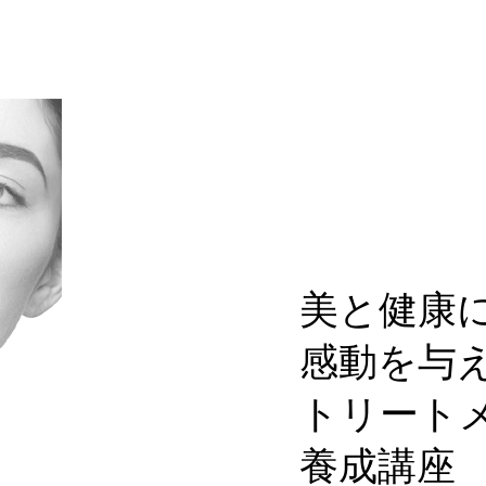
美と健康
感動を与
トリート
養成講座